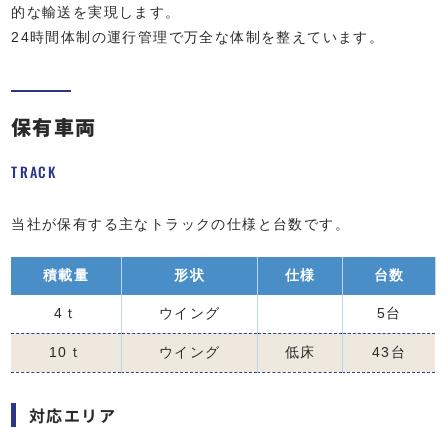
的な輸送を実現します。
24時間体制の運行管理で万全な体制を整えています。
保有車両
TRACK
当社が保有する主なトラックの仕様と台数です。
積載量
形状
仕様
台数
4ｔ
ウイング
5台
10ｔ
ウイング
低床
43台
対応エリア